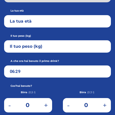
La tua età
Il tuo peso (kg)
A che ora hai bevuto il primo drink?
Cos’hai bevuto?
Birra
(
0,5 l
)
Birra
(
0.3 l
)
-
+
-
+
0
0