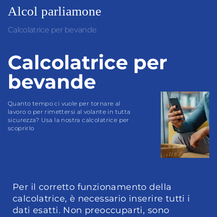
Calcolatrice per bevande
Calcolatrice per
bevande
Quanto tempo ci vuole per tornare al 
lavoro o per rimettersi al volante in tutta 
sicurezza? Usa la nostra calcolatrice per 
scoprirlo
Per il corretto funzionamento della 
calcolatrice, è necessario inserire tutti i 
dati esatti. Non preoccuparti, sono 